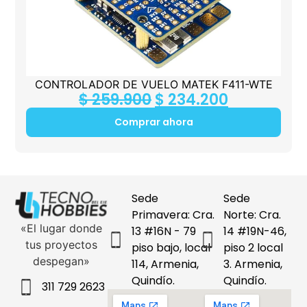
CONTROLADOR DE VUELO MATEK F411-WTE
$
259.900
$
234.200
Comprar ahora
Sede
Sede
Primavera: Cra.
Norte: Cra.
«El lugar donde
13 #16N - 79
14 #19N-46,
tus proyectos
piso bajo, local
piso 2 local
despegan»
114, Armenia,
3. Armenia,
Quindío.
Quindío.
311 729 2623