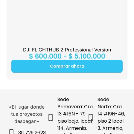
DJI FLIGHTHUB 2 Professional Version
$
600.000
-
$
5.100.000
Comprar ahora
Sede
Sede
Primavera: Cra.
Norte: Cra.
«El lugar donde
13 #16N - 79
14 #19N-46,
tus proyectos
piso bajo, local
piso 2 local
despegan»
114, Armenia,
3. Armenia,
311 729 2623