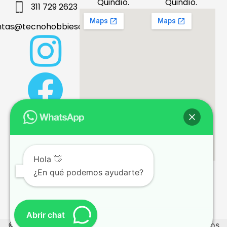
Quindío.
Quindío.
311 729 2623
ntas@tecnohobbiesdeleje.com
Hola 👋
¿En qué podemos ayudarte?
Términos y condiciones
Abrir chat
© 2026 tecnohobbiesdeleje.com – Todos los derechos