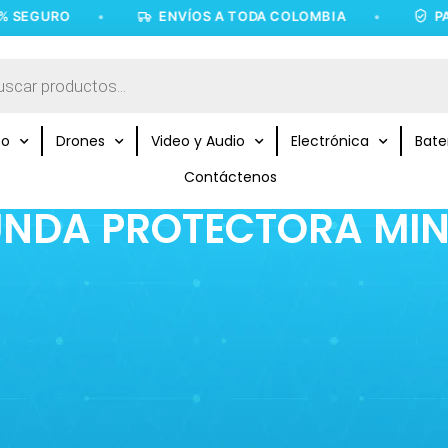
SEGURO
•
ENVÍOS A TODA COLOMBIA
•
PAGO
to
Drones
Video y Audio
Electrónica
Bate
Contáctenos
UNDA PROTECTORA MINI