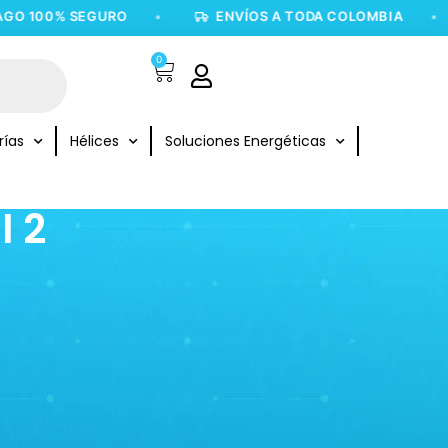
 100% SEGURO
•
ENVÍOS A TODA COLOMBIA
•
0
rías
Hélices
Soluciones Energéticas
 2