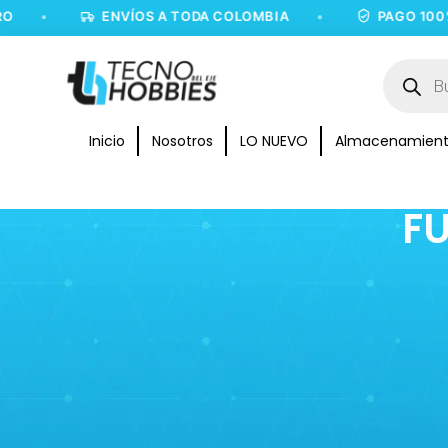
•
ENVÍOS A TODA COLOMBIA
•
PAGO 100% 
Inicio
Nosotros
LO NUEVO
Almacenamien
F