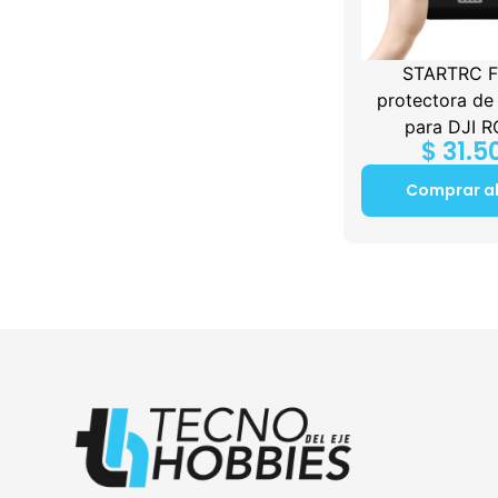
STARTRC F
protectora de 
para DJI R
$
31.5
Comprar a