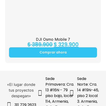
DJI Osmo Mobile 7
$
389.900
$
329.900
Comprar ahora
Sede
Sede
Primavera: Cra.
Norte: Cra.
«El lugar donde
13 #16N - 79
14 #19N-46,
tus proyectos
piso bajo, local
piso 2 local
despegan»
114, Armenia,
3. Armenia,
311 729 2623