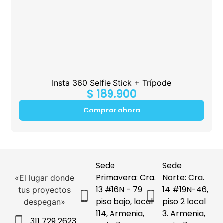
Insta 360 Selfie Stick + Trípode
$
189.900
Comprar ahora
Sede
Sede
Primavera: Cra.
Norte: Cra.
«El lugar donde
13 #16N - 79
14 #19N-46,
tus proyectos
piso bajo, local
piso 2 local
despegan»
114, Armenia,
3. Armenia,
311 729 2623