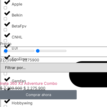
Apple
Belkin
BetaFpv
CNHL
Precio
DJI
EcoFlow
2275900
—
2275900
Flysky
Gemfan
Insta 360 X3 Adventure Combo
$
2.399.900
$
2.275.900
GoPro
Comprar ahora
Hobbywing