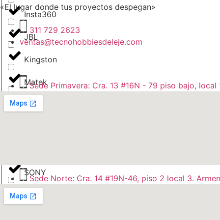
«El lugar donde tus proyectos despegan»
Insta360
311 729 2623
JBL
ventas@tecnohobbiesdeleje.com
Kingston
Matek
Sede Primavera: Cra. 13 #16N - 79 piso bajo, local 
Radio Master
Sandisk
SKYSTARS
SONY
Sede Norte: Cra. 14 #19N-46, piso 2 local 3. Armen
STARTRC
Xiaomi