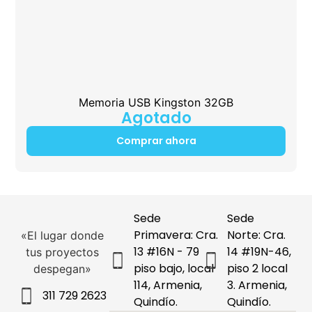
Memoria USB Kingston 32GB
Agotado
Comprar ahora
Sede
Sede
Primavera: Cra.
Norte: Cra.
«El lugar donde
13 #16N - 79
14 #19N-46,
tus proyectos
piso bajo, local
piso 2 local
despegan»
114, Armenia,
3. Armenia,
311 729 2623
Quindío.
Quindío.