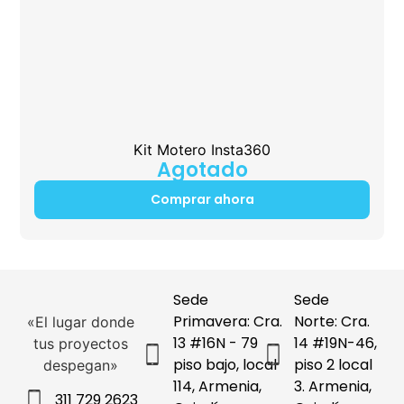
Kit Motero Insta360
Agotado
Comprar ahora
Sede
Sede
Primavera: Cra.
Norte: Cra.
«El lugar donde
13 #16N - 79
14 #19N-46,
tus proyectos
piso bajo, local
piso 2 local
despegan»
114, Armenia,
3. Armenia,
311 729 2623