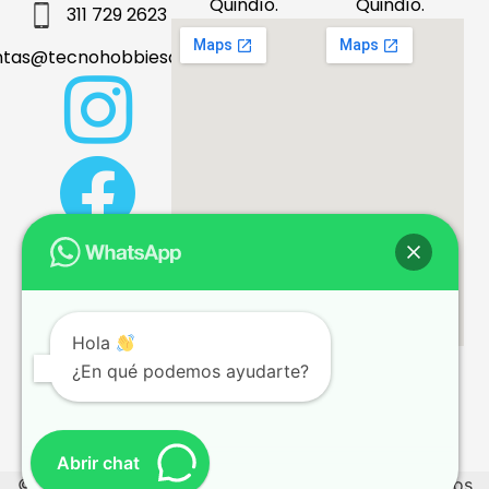
Quindío.
Quindío.
311 729 2623
ntas@tecnohobbiesdeleje.com
Hola
¿En qué podemos ayudarte?
Términos y condiciones
Abrir chat
© 2026 tecnohobbiesdeleje.com – Todos los derechos