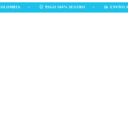
IA
•
PAGO 100% SEGURO
•
ENVÍOS A TODA