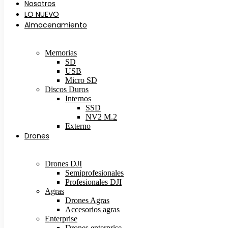
Nosotros
LO NUEVO
Almacenamiento
Memorias
SD
USB
Micro SD
Discos Duros
Internos
SSD
NV2 M.2
Externo
Drones
Drones DJI
Semiprofesionales
Profesionales DJI
Agras
Drones Agras
Accesorios agras
Enterprise
Drones enterprise