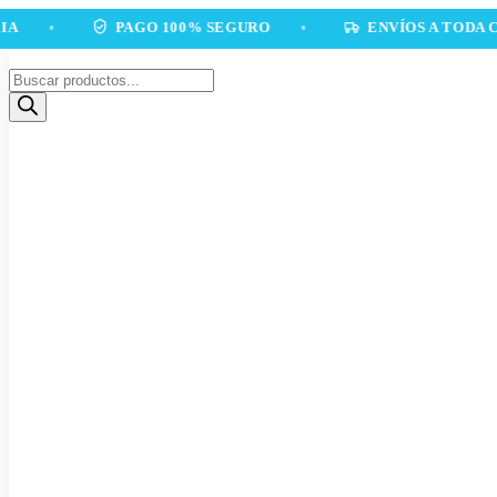
Ir
PAGO 100% SEGURO
•
ENVÍOS A TODA COLOMB
al
contenido
Búsqueda
de
productos