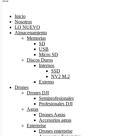
Inicio
Nosotros
LO NUEVO
Almacenamiento
Memorias
SD
USB
Micro SD
Discos Duros
Internos
SSD
NV2 M.2
Externo
Drones
Drones DJI
Semiprofesionales
Profesionales DJI
Agras
Drones Agras
Accesorios agras
Enterprise
Drones enterprise