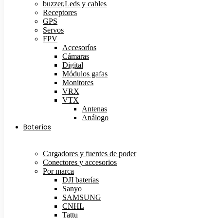
buzzer,Leds y cables
Receptores
GPS
Servos
FPV
Accesoríos
Cámaras
Digital
Módulos gafas
Monitores
VRX
VTX
Antenas
Análogo
Baterías
Cargadores y fuentes de poder
Conectores y accesorios
Por marca
DJI baterías
Sanyo
SAMSUNG
CNHL
Tattu