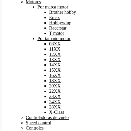
Motores
Por marca motor
Brother hobby
Emax
Hobbywing
Racerstar
T motor
Por tamaño motor
08XX
11XX
12XX
13XX
14XX
15XX
16XX
18XX
20XX
22XX
23XX
24XX
28XX
X-Class
Controladoras de vuelo
Speed control
Controles