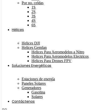
Por no. celdas
1S
2S
3S
4S
6S
Hélices
Helices DJI
Helices Gemfan
Helices Para Aeromodelos a Nitro
Helices Para Aeromodelos Electricos
Helices Para Drones FPV
Soluciones Energéticas
Estaciones de energía
Paneles Solares
Generadores
Gasolina
Solares
Contáctenos