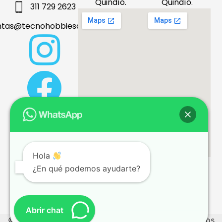
Quindío.
Quindío.
311 729 2623
ntas@tecnohobbiesdeleje.com
Hola
¿En qué podemos ayudarte?
Términos y condiciones
Abrir chat
© 2026 tecnohobbiesdeleje.com – Todos los derechos