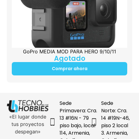
GoPro MEDIA MOD PARA HERO 9/10/11
Agotado
Comprar ahora
Sede
Sede
Primavera: Cra.
Norte: Cra.
«El lugar donde
13 #16N - 79
14 #19N-46,
tus proyectos
piso bajo, local
piso 2 local
despegan»
114, Armenia,
3. Armenia,