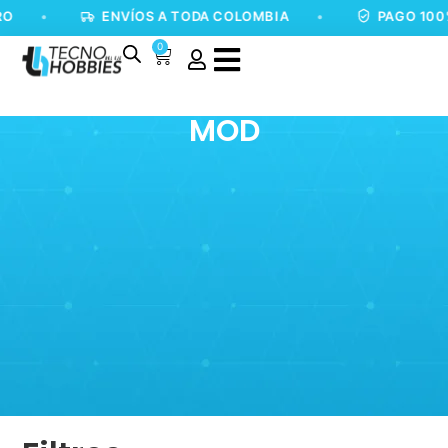
O
•
ENVÍOS A TODA COLOMBIA
•
PAGO 100%
0
MOD