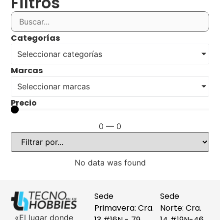
Filtros
Categorías
Seleccionar categorías
Marcas
Seleccionar marcas
Precio
0
—
0
No data was found
Sede
Sede
Primavera: Cra.
Norte: Cra.
«El lugar donde
13 #16N - 79
14 #19N-46,