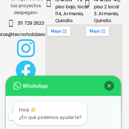
tus proyectos
piso bajo, local
piso 2 local
despegan»
114, Armenia,
3. Armenia,
Quindío.
Quindío.
311 729 2623
ntas@tecnohobbiesdeleje.com
Hola
¿En qué podemos ayudarte?