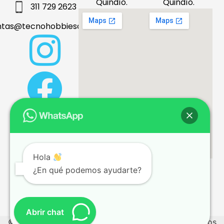
Quindío.
Quindío.
311 729 2623
ntas@tecnohobbiesdeleje.com
Hola
¿En qué podemos ayudarte?
Términos y condiciones
Abrir chat
© 2026 tecnohobbiesdeleje.com – Todos los derechos