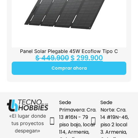
Panel Solar Plegable 45W Ecoflow Tipo C
$
449.900
$
299.900
Comprar ahora
Sede
Sede
Primavera: Cra.
Norte: Cra.
«El lugar donde
13 #16N - 79
14 #19N-46,
tus proyectos
piso bajo, local
piso 2 local
despegan»
114, Armenia,
3. Armenia,