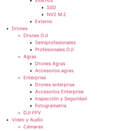
Internos
SSD
NV2 M.2
Externo
Drones
Drones DJI
Semiprofesionales
Profesionales DJI
Agras
Drones Agras
Accesorios agras
Enterprise
Drones enterprise
Accesorios Enterprise
Inspección y Seguridad
Fotogrametria
DJI FPV
Video y Audio
Cámaras