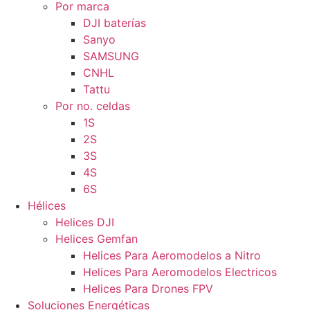
Por marca
DJI baterías
Sanyo
SAMSUNG
CNHL
Tattu
Por no. celdas
1S
2S
3S
4S
6S
Hélices
Helices DJI
Helices Gemfan
Helices Para Aeromodelos a Nitro
Helices Para Aeromodelos Electricos
Helices Para Drones FPV
Soluciones Energéticas