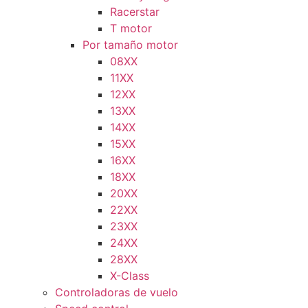
Racerstar
T motor
Por tamaño motor
08XX
11XX
12XX
13XX
14XX
15XX
16XX
18XX
20XX
22XX
23XX
24XX
28XX
X-Class
Controladoras de vuelo