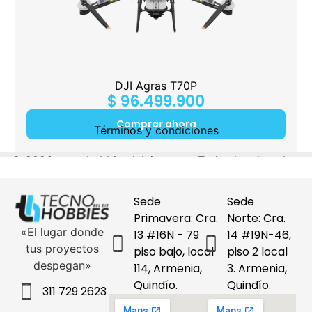
DJI Agras T70P
$
96.499.900
Comprar ahora
Sede
Sede
Primavera: Cra.
Norte: Cra.
«El lugar donde
13 #16N - 79
14 #19N-46,
tus proyectos
piso bajo, local
piso 2 local
despegan»
114, Armenia,
3. Armenia,
Quindío.
Quindío.
311 729 2623