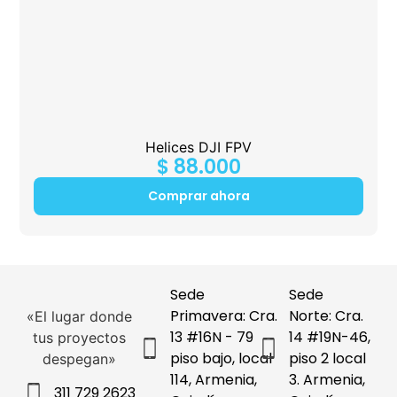
Helices DJI FPV
$
88.000
Comprar ahora
Sede
Sede
Primavera: Cra.
Norte: Cra.
«El lugar donde
13 #16N - 79
14 #19N-46,
tus proyectos
piso bajo, local
piso 2 local
despegan»
114, Armenia,
3. Armenia,
311 729 2623