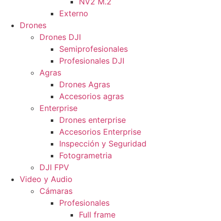
NV2 M.2
Externo
Drones
Drones DJI
Semiprofesionales
Profesionales DJI
Agras
Drones Agras
Accesorios agras
Enterprise
Drones enterprise
Accesorios Enterprise
Inspección y Seguridad
Fotogrametria
DJI FPV
Video y Audio
Cámaras
Profesionales
Full frame