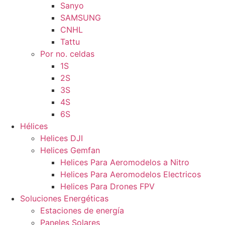
Sanyo
SAMSUNG
CNHL
Tattu
Por no. celdas
1S
2S
3S
4S
6S
Hélices
Helices DJI
Helices Gemfan
Helices Para Aeromodelos a Nitro
Helices Para Aeromodelos Electricos
Helices Para Drones FPV
Soluciones Energéticas
Estaciones de energía
Paneles Solares