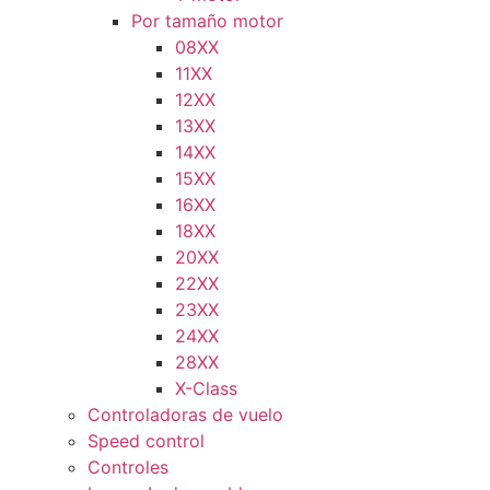
Por tamaño motor
08XX
11XX
12XX
13XX
14XX
15XX
16XX
18XX
20XX
22XX
23XX
24XX
28XX
X-Class
Controladoras de vuelo
Speed control
Controles