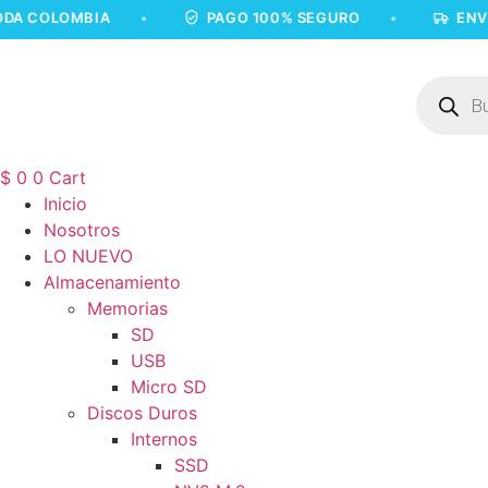
Ir
OLOMBIA
•
PAGO 100% SEGURO
•
ENVÍOS A
al
contenido
Búsqued
de
product
$
0
0
Cart
Inicio
Nosotros
LO NUEVO
Almacenamiento
Memorias
SD
USB
Micro SD
Discos Duros
Internos
SSD