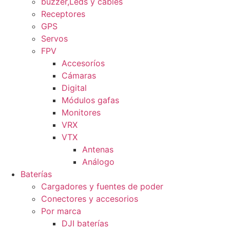
buzzer,Leds y cables
Receptores
GPS
Servos
FPV
Accesoríos
Cámaras
Digital
Módulos gafas
Monitores
VRX
VTX
Antenas
Análogo
Baterías
Cargadores y fuentes de poder
Conectores y accesorios
Por marca
DJI baterías