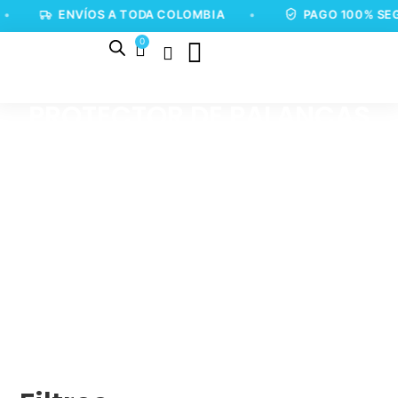
•
ENVÍOS A TODA COLOMBIA
•
PAGO 100% SEG
0
PROTECTOR DE PALANCAS