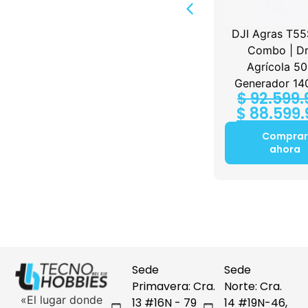
1 TX +
DJI Mic Mini 2 (2 TX +
DJI Agras T55
1 Mobile RX +
Combo | D
00
Charging Case)
Agrícola 50
$
349.900
Generador 14
$
92.599.
Comprar
$
88.599.
ahora
Comprar
ahora
Sede
Sede
Primavera: Cra.
Norte: Cra.
«El lugar donde
13 #16N - 79
14 #19N-46,