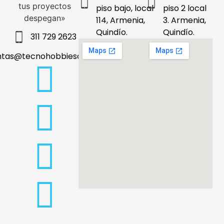
tus proyectos
piso bajo, local
piso 2 local
despegan»
114, Armenia,
3. Armenia,
Quindío.
Quindío.
311 729 2623
ntas@tecnohobbiesdeleje.com