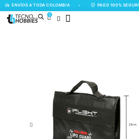
VÍOS A TODA COLOMBIA
•
PAGO 100% SEGURO
•
0