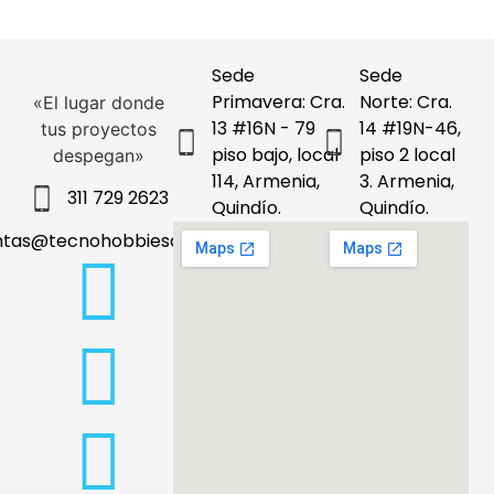
Sede
Sede
Primavera: Cra.
Norte: Cra.
«El lugar donde
13 #16N - 79
14 #19N-46,
tus proyectos
piso bajo, local
piso 2 local
despegan»
114, Armenia,
3. Armenia,
311 729 2623
Quindío.
Quindío.
ntas@tecnohobbiesdeleje.com