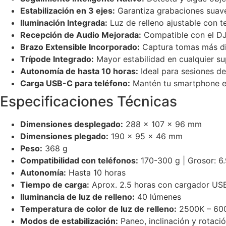
Estabilización en 3 ejes:
Garantiza grabaciones suaves
Iluminación Integrada:
Luz de relleno ajustable con 
Recepción de Audio Mejorada:
Compatible con el DJI
Brazo Extensible Incorporado:
Captura tomas más din
Trípode Integrado:
Mayor estabilidad en cualquier sup
Autonomía de hasta 10 horas:
Ideal para sesiones d
Carga USB-C para teléfono:
Mantén tu smartphone e
Especificaciones Técnicas
Dimensiones desplegado:
288 × 107 × 96 mm
Dimensiones plegado:
190 × 95 × 46 mm
Peso:
368 g
Compatibilidad con teléfonos:
170-300 g | Grosor: 
Autonomía:
Hasta 10 horas
Tiempo de carga:
Aprox. 2.5 horas con cargador US
Iluminancia de luz de relleno:
40 lúmenes
Temperatura de color de luz de relleno:
2500K – 60
Modos de estabilización:
Paneo, inclinación y rotaci