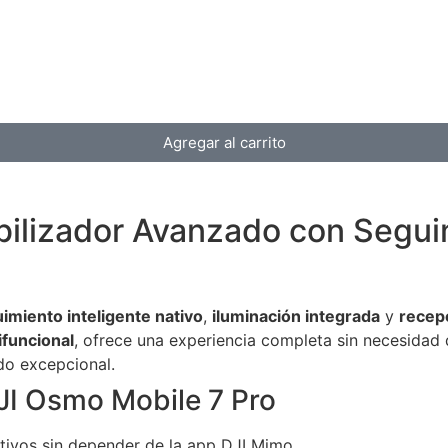
Agregar al carrito
bilizador Avanzado con Seguim
imiento inteligente nativo
,
iluminación integrada
y
recep
funcional
, ofrece una experiencia completa sin necesidad 
do excepcional.
JI Osmo Mobile 7 Pro
tivos sin depender de la app DJI Mimo.