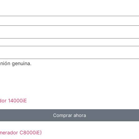
inión genuina.
dor 14000iE
Comprar ahora
nerador C8000iE)