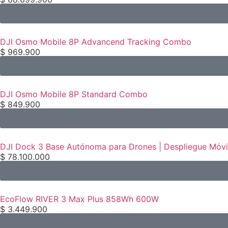
DJI Osmo Mobile 8P Advancend Tracking Combo
$
969.900
DJI Osmo Mobile 8P Standard Combo
$
849.900
DJI Dock 3 Base Autónoma para Drones | Despliegue Móvi
$
78.100.000
EcoFlow RIVER 3 Max Plus 858Wh 600W
$
3.449.900