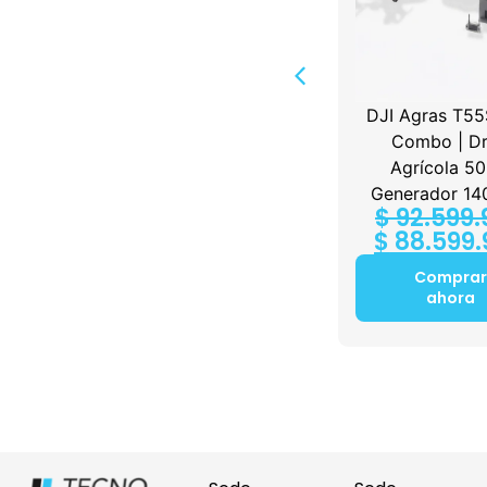
1 TX +
DJI Mic Mini 2 (2 TX +
DJI Agras T55
1 Mobile RX +
Combo | D
00
Charging Case)
Agrícola 50
$
349.900
Generador 14
$
92.599.
Comprar
$
88.599.
ahora
Comprar
ahora