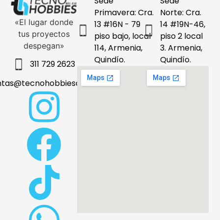
Sede
Sede
Primavera: Cra.
Norte: Cra.
«El lugar donde
13 #16N - 79
14 #19N-46,
tus proyectos
piso bajo, local
piso 2 local
despegan»
114, Armenia,
3. Armenia,
Quindío.
Quindío.
311 729 2623
ntas@tecnohobbiesdeleje.com