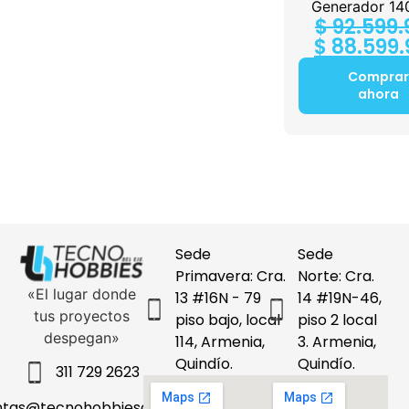
$
349.900
Generador 14
$
92.599.
Comprar
$
88.599.
ahora
Comprar
ahora
Sede
Sede
Primavera: Cra.
Norte: Cra.
«El lugar donde
13 #16N - 79
14 #19N-46,
tus proyectos
piso bajo, local
piso 2 local
despegan»
114, Armenia,
3. Armenia,
Quindío.
Quindío.
311 729 2623
ntas@tecnohobbiesdeleje.com