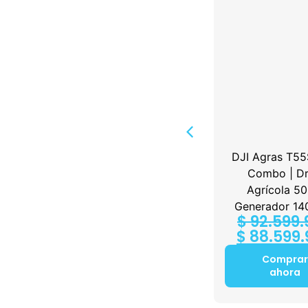
1 TX +
DJI Mic Mini 2 (2 TX +
DJI Agras T55
1 Mobile RX +
Combo | D
00
Charging Case)
Agrícola 50
$
349.900
Generador 14
$
92.599.
Comprar
$
88.599.
ahora
Comprar
ahora