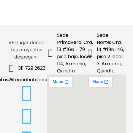
Sede
Sede
Primavera: Cra.
Norte: Cra.
«El lugar donde
13 #16N - 79
14 #19N-46,
tus proyectos
piso bajo, local
piso 2 local
despegan»
114, Armenia,
3. Armenia,
311 729 2623
Quindío.
Quindío.
ntas@tecnohobbiesdeleje.com