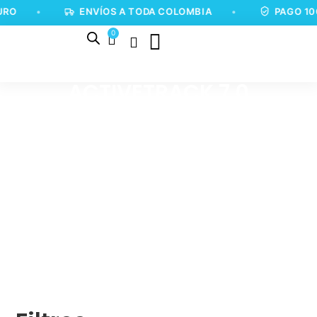
RO
•
ENVÍOS A TODA COLOMBIA
•
PAGO 10
0
ACTIVETRACK 7.0