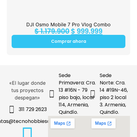
DJI Osmo Mobile 7 Pro Vlog Combo
$
1.179.900
$
999.999
Comprar ahora
Sede
Sede
Primavera: Cra.
Norte: Cra.
«El lugar donde
13 #16N - 79
14 #19N-46,
tus proyectos
piso bajo, local
piso 2 local
despegan»
114, Armenia,
3. Armenia,
311 729 2623
Quindío.
Quindío.
ntas@tecnohobbiesdeleje.com