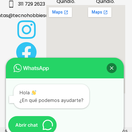
Quindío.
Quindío.
311 729 2623
ntas@tecnohobbiesdeleje.com
Hola
¿En qué podemos ayudarte?
Términos y condiciones
Abrir chat
© 2026 tecnohobbiesdeleje.com – Todos los derechos