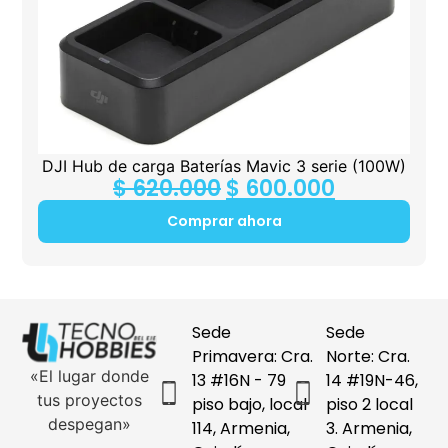
DJI Hub de carga Baterías Mavic 3 serie (100W)
$
620.000
$
600.000
Comprar ahora
Sede
Sede
Primavera: Cra.
Norte: Cra.
«El lugar donde
13 #16N - 79
14 #19N-46,
tus proyectos
piso bajo, local
piso 2 local
despegan»
114, Armenia,
3. Armenia,