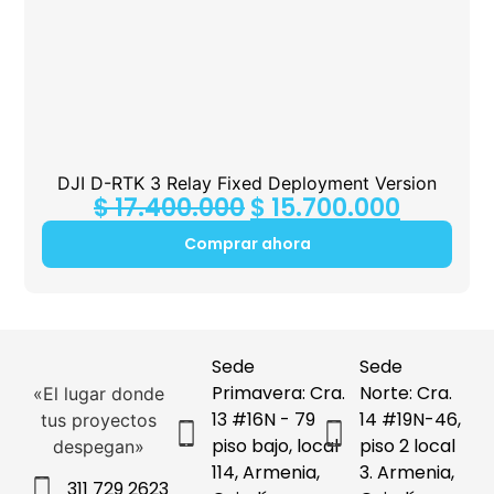
DJI D-RTK 3 Relay Fixed Deployment Version
$
17.400.000
$
15.700.000
Comprar ahora
Sede
Sede
Primavera: Cra.
Norte: Cra.
«El lugar donde
13 #16N - 79
14 #19N-46,
tus proyectos
piso bajo, local
piso 2 local
despegan»
114, Armenia,
3. Armenia,
311 729 2623