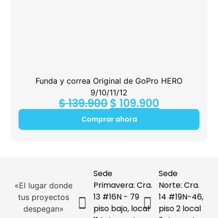
Funda y correa Original de GoPro HERO
9/10/11/12
$
139.900
$
109.900
Comprar ahora
Sede
Sede
Primavera: Cra.
Norte: Cra.
«El lugar donde
13 #16N - 79
14 #19N-46,
tus proyectos
piso bajo, local
piso 2 local
despegan»