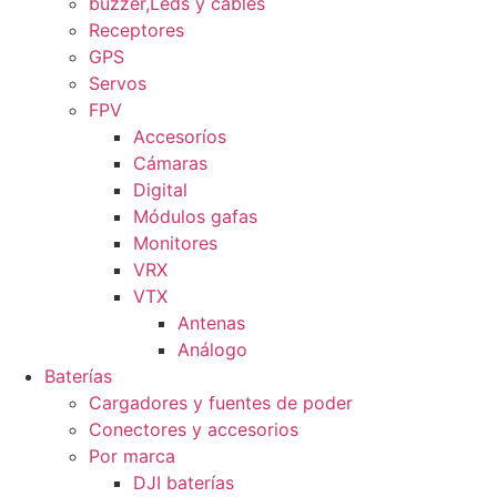
buzzer,Leds y cables
Receptores
GPS
Servos
FPV
Accesoríos
Cámaras
Digital
Módulos gafas
Monitores
VRX
VTX
Antenas
Análogo
Baterías
Cargadores y fuentes de poder
Conectores y accesorios
Por marca
DJI baterías