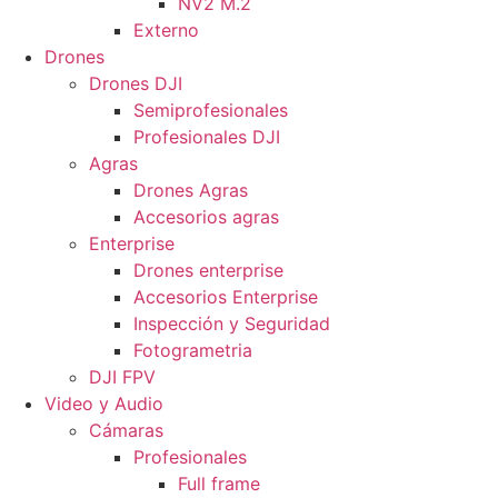
NV2 M.2
Externo
Drones
Drones DJI
Semiprofesionales
Profesionales DJI
Agras
Drones Agras
Accesorios agras
Enterprise
Drones enterprise
Accesorios Enterprise
Inspección y Seguridad
Fotogrametria
DJI FPV
Video y Audio
Cámaras
Profesionales
Full frame