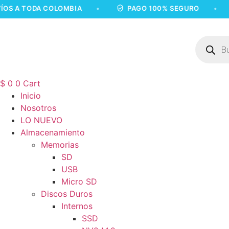
Ir
TODA COLOMBIA
•
PAGO 100% SEGURO
•
EN
al
contenido
Búsqued
de
product
$
0
0
Cart
Inicio
Nosotros
LO NUEVO
Almacenamiento
Memorias
SD
USB
Micro SD
Discos Duros
Internos
SSD