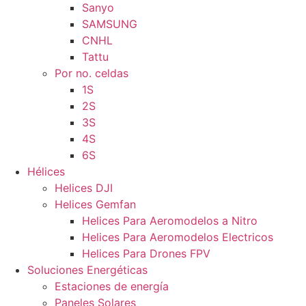
Sanyo
SAMSUNG
CNHL
Tattu
Por no. celdas
1S
2S
3S
4S
6S
Hélices
Helices DJI
Helices Gemfan
Helices Para Aeromodelos a Nitro
Helices Para Aeromodelos Electricos
Helices Para Drones FPV
Soluciones Energéticas
Estaciones de energía
Paneles Solares