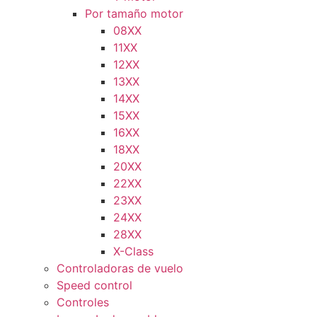
Por tamaño motor
08XX
11XX
12XX
13XX
14XX
15XX
16XX
18XX
20XX
22XX
23XX
24XX
28XX
X-Class
Controladoras de vuelo
Speed control
Controles